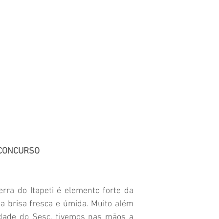
 CONCURSO
erra do Itapeti é elemento forte da
 brisa fresca e úmida. Muito além
idade do Sesc, tivemos nas mãos a